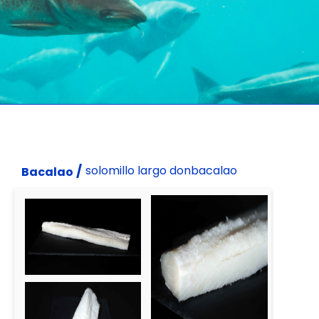
/
solomillo largo donbacalao
Bacalao